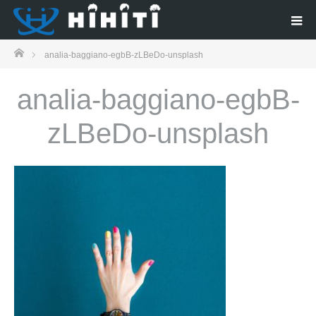
ホーム
analia-baggiano-egbB-zLBeDo-unsplash
analia-baggiano-egbB-
zLBeDo-unsplash