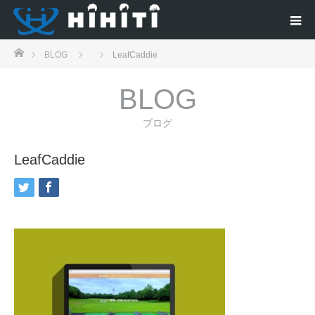
ホーム
BLOG
LeafCaddie
BLOG
ブログ
LeafCaddie